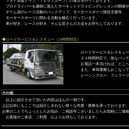
ＪＡＦ加盟クラブ『ＩＥＤスポーツ』の運営を行っております。
プロドライバーを講師に迎えたサーキットドライビングレッスンの開催
チーム員のレース活動のバックアップ、モータースポーツ競技主催等、
モータースポーツに関わる活動を幅広く行っています。
車が好き、レースが好き、そんな皆さんの入会をお待ちしております。
◆ロードサービス＆レスキュー（24時間対応）
ロードサービス＆レスキュ
２４時間対応で、急なバッ
お電話一本頂ければ、どこ
また、車両運搬もおこなっ
レーシングカー、フェラー
その他
以上に紹介させて頂いた内容はほんの一例です。
上記以外にもここでは紹介しきれない様々な作業・業務を承っております
お車のことでちょっとしたお悩み、ご相談等ございましたらお気軽にご連
お客様のご来店、ご利用、心よりお待ちしております。