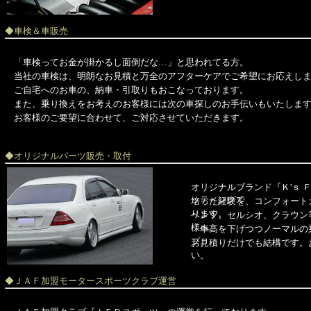
◆車検＆車販売
「車検ってお金が掛かるし面倒だな…」と思われてる方。
当社の車検は、明朗なお見積と万全のアフターケアでご希望にお応えし
ご自宅へのお車の、納車・引取りもおこなっております。
また、乗り換えをお考えのお客様には次の車探しのお手伝いもいたしま
お客様のご要望に合わせて、ご対応させていただきます。
◆オリジナルパーツ販売・取付
オリジナルブランド『Ｋ'ｓ 
ッティングで
培った経験を、コンフォート
ります。
ベンツ、セルシオ、クラウン
様へ、
「車高を下げつつノーマルの
プ。
お見積りだけでも結構です。
い。
◆ＪＡＦ加盟モータースポーツクラブ運営