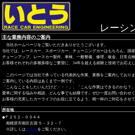
レーシング
主な業務内容のご案内
当社ホームページをご覧いただきありがとうございます。
当社では、レースカー、スポーツカー、チューニングカーはもちろん、国
チューンアップ、レースカー製作、車検、一般整備、修理、板金、日常点
お客様それぞれの多種多様なご要望に、34年を超える経験と技術でお応え
このページでは当社で承っている代表的な作業、業務をご案内しており
ご案内している内容はあくまで一例です。
「こんなことをしたいんだけど・・・」、「こんな作業はできるのかな？
愛車に関する悩みや相談、どんな事でも結構です。ぜひ一度お問い合わせ
お客様の充実したカーライフのお役に立てるよう、精一杯のご対応をさせ
所在地
◆〒２５２－０３４４
相模原市南区古淵 ５－３２－７
※詳しくは
こちら
をご覧ください。