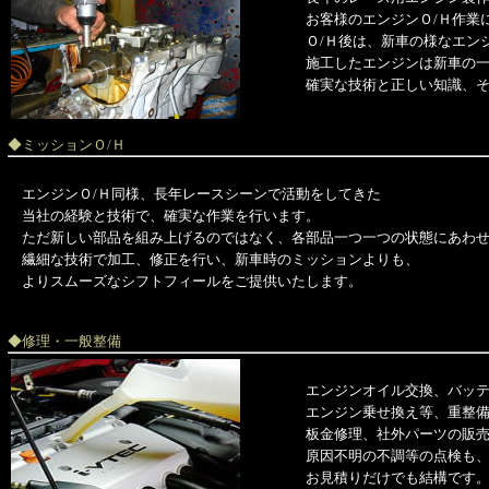
お客様のエンジンＯ/Ｈ作業
Ｏ/Ｈ後は、新車の様なエン
施工したエンジンは新車の
確実な技術と正しい知識、
◆ミッションＯ/Ｈ
エンジンＯ/Ｈ同様、長年レースシーンで活動をしてきた
当社の経験と技術で、確実な作業を行います。
ただ新しい部品を組み上げるのではなく、各部品一つ一つの状態にあわ
繊細な技術で加工、修正を行い、新車時のミッションよりも、
よりスムーズなシフトフィールをご提供いたします。
◆修理・一般整備
エンジンオイル交換、バッ
エンジン乗せ換え等、重整
板金修理、社外パーツの販
原因不明の不調等の点検も
お見積りだけでも結構です