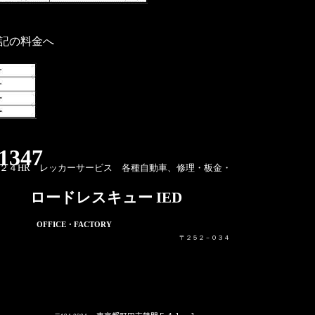
記の料金へ
1347
２４
HR
レッカーサービス 各種自動車、修理・板金・
ロードレスキュー
IED
OFFICE
・
FACTORY
〒２５２－０３４