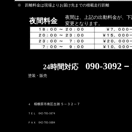
※ 距離料金は現場よりお届け先までの積載走行距離
夜間は、上記の出動料金が、下
夜間料金
変更となります。
090-3092－
24時間対応
塗装・販売
相模原市南区古淵 ５－３２－７
４
ＴＥＬ 042-705-1674
ＦＡＸ 042-705-1684