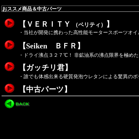
おススメ商品＆中古パーツ
【ＶＥＲＩＴＹ
】
（ベリティ）
・当社が開発に携わった高性能モータースポーツオイ
【Seiken ＢＦＲ】
・ドライ沸点３２７℃！ 非鉱油系の沸点限界を極め
【ガッチリ君】
・誰でも体感出来る硬質発泡ウレタンによる驚異のボ
【中古パーツ】